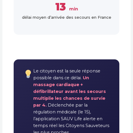
13
min
délai moyen d’arrivée des secours en France
Le citoyen est la seule réponse
possible dans ce délai.
Un
massage cardiaque +
défibrillateur avant les secours
multiplie les chances de survie
par 4.
Déclenchée par la
régulation médicale (le 15),
l’application SAUV Life alerte en
temps réel les Citoyens Sauveteurs
les plus proches.